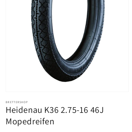
Medien
1
in
BRETTERSHOP
Heidenau K36 2.75-16 46J
Modal
öffnen
Mopedreifen