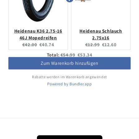
Heidenau K36 2.75-16
Heidenau Schlauch
46J Mopedreifen
2.75x16
Original
Current
Original
Current
€42.00
€40.74
€12.99
€12.60
price:
price:
price:
price:
Original
Discounted
Total:
€54.99
€53.34
price
price
Zum Warenkorb hinzufügen
Rabatte werden im Warenkorb angewendet
Powered by Bundler.app