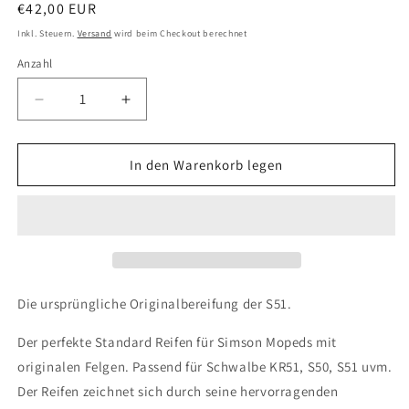
Normaler
€42,00 EUR
Preis
Inkl. Steuern.
Versand
wird beim Checkout berechnet
Anzahl
Verringere
Erhöhe
die
die
Menge
Menge
für
für
In den Warenkorb legen
Heidenau
Heidenau
K36
K36
2.75-
2.75-
16
16
46J
46J
Mopedreifen
Mopedreifen
Die ursprüngliche Originalbereifung der S51.
Der perfekte Standard Reifen für Simson Mopeds mit
originalen Felgen. Passend für Schwalbe KR51, S50, S51 uvm.
Der Reifen zeichnet sich durch seine hervorragenden